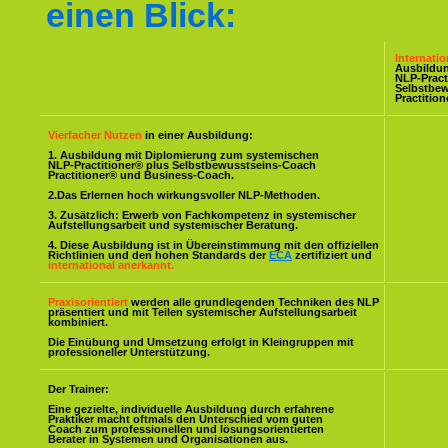
einen Blick:
Internati
Ausbildu
NLP-Pract
Selbstbe
Practitio
Vierfacher Nutzen
in einer Ausbildung:
1. Ausbildung mit Diplomierung zum systemischen
NLP-Practitioner® plus Selbstbewusstseins-Coach
Practitioner® und Business-Coach.
2.Das Erlernen hoch wirkungsvoller NLP-Methoden.
3. Zusätzlich: Erwerb von Fachkompetenz in systemischer
Aufstellungsarbeit und systemischer Beratung.
4. Diese Ausbildung ist in Übereinstimmung mit den offiziellen
Richtlinien und den hohen Standards der
ECA
zertifiziert und
international anerkannt.
Praxisorientiert
werden alle grundlegenden Techniken des NLP
präsentiert und mit Teilen systemischer Aufstellungsarbeit
kombiniert.
Die Einübung und Umsetzung erfolgt in Kleingruppen mit
professioneller Unterstützung.
Der Trainer:
Eine gezielte, individuelle Ausbildung durch erfahrene
Praktiker macht oftmals den Unterschied vom guten
Coach zum professionellen und lösungsorientierten
Berater in Systemen und Organisationen aus.