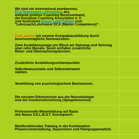
Wir sind ein international anerkanntes,
ECA lizenziertes Lehrinstitut
, des
weltweit größten Coaching Berufsverband,
der European Coaching Association e. V.
und lizenzierter
Expert Level Partner
zum
"Lehrcoach/Lehrtrainer ECA (Master Competence)".
Geld sparen
mit unserer Kompaktausbildung durch
berufsverträgliche Seminarzeiten:
Zwei Ausbildungstage pro Block am Samstag und Sonntag
über zehn Monate. Somit entfallen zusätzliche
Reise- und Übernachtungskosten.
Zusätzliche Ausbildungsschwerpunkte:
Selbstbewusstsein und Selbstvertrauen
stärken.
Vermittlung von psychologischem Basiswissen.
Die neusten Erkenntnisse aus der Neurobiologie
und der Intuitionsforschung (Spiegelneurone).
Professionelle Weiterbildung auf Basis
des Nexus S.E.L.B.S.T. Konzeptes
®
.
Multifunktionales Training in der Kombination
Präsenzveranstaltung, Supervision und Peergruppenarbeit.