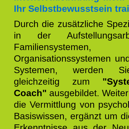
Ihr Selbstbewusstsein tra
Durch die zusätzliche Spezi
in der Aufstellungsar
Familiensystemen,
Organisationssystemen und
Systemen, werden Si
gleichzeitig zum
"Syst
Coach"
ausgebildet. Weiterh
die Vermittlung von psych
Basiswissen, ergänzt um d
Erkenntnisse aus der Neur