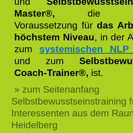
und
Selbstbewusstsei
Master®,
die wie
Voraussetzung für
das Arb
höchstem Niveau
, in der 
zum
systemischen NLP 
und zum
Selbstbewu
Coach-Trainer®,
ist.
» zum Seitenanfang
Selbstbewusstseinstraining f
Interessenten aus dem Rau
Heidelberg