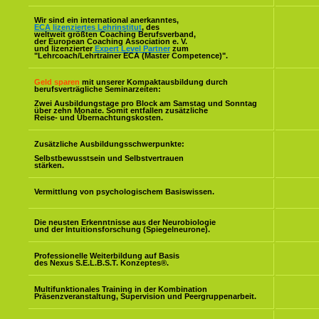
Wir sind ein international anerkanntes,
ECA lizenziertes Lehrinstitut
, des
weltweit größten Coaching Berufsverband,
der European Coaching Association e. V.
und lizenzierter
Expert Level Partner
zum
"Lehrcoach/Lehrtrainer ECA (Master Competence)".
Geld sparen
mit unserer Kompaktausbildung durch
berufsverträgliche Seminarzeiten:
Zwei Ausbildungstage pro Block am Samstag und Sonntag
über zehn Monate. Somit entfallen zusätzliche
Reise- und Übernachtungskosten.
Zusätzliche Ausbildungsschwerpunkte:
Selbstbewusstsein und Selbstvertrauen
stärken.
Vermittlung von psychologischem Basiswissen.
Die neusten Erkenntnisse aus der Neurobiologie
und der Intuitionsforschung (Spiegelneurone).
Professionelle Weiterbildung auf Basis
des Nexus S.E.L.B.S.T. Konzeptes
®
.
Multifunktionales Training in der Kombination
Präsenzveranstaltung, Supervision und Peergruppenarbeit.