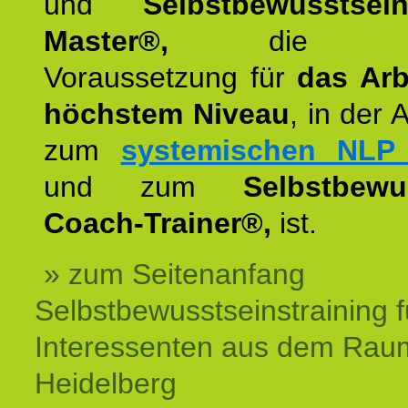
und
Selbstbewusstsei
Master®,
die wie
Voraussetzung für
das Arb
höchstem Niveau
, in der 
zum
systemischen NLP 
und zum
Selbstbewu
Coach-Trainer®,
ist.
» zum Seitenanfang
Selbstbewusstseinstraining f
Interessenten aus dem Rau
Heidelberg