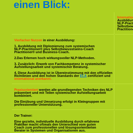
einen Blick:
Internati
Ausbildu
NLP-Pract
Selbstbe
Practitio
Vierfacher Nutzen
in einer Ausbildung:
1. Ausbildung mit Diplomierung zum systemischen
NLP-Practitioner® plus Selbstbewusstseins-Coach
Practitioner® und Business-Coach.
2.Das Erlernen hoch wirkungsvoller NLP-Methoden.
3. Zusätzlich: Erwerb von Fachkompetenz in systemischer
Aufstellungsarbeit und systemischer Beratung.
4. Diese Ausbildung ist in Übereinstimmung mit den offiziellen
Richtlinien und den hohen Standards der
ECA
zertifiziert und
international anerkannt.
Praxisorientiert
werden alle grundlegenden Techniken des NLP
präsentiert und mit Teilen systemischer Aufstellungsarbeit
kombiniert.
Die Einübung und Umsetzung erfolgt in Kleingruppen mit
professioneller Unterstützung.
Der Trainer:
Eine gezielte, individuelle Ausbildung durch erfahrene
Praktiker macht oftmals den Unterschied vom guten
Coach zum professionellen und lösungsorientierten
Berater in Systemen und Organisationen aus.