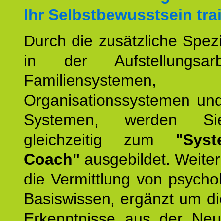
Ihr Selbstbewusstsein tra
Durch die zusätzliche Spezi
in der Aufstellungsar
Familiensystemen,
Organisationssystemen und
Systemen, werden Si
gleichzeitig zum
"Syst
Coach"
ausgebildet. Weiterh
die Vermittlung von psych
Basiswissen, ergänzt um d
Erkenntnisse aus der Neur