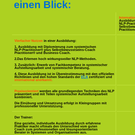
einen Blick:
Internati
Ausbildu
NLP-Pract
Selbstbe
Practitio
Vierfacher Nutzen
in einer Ausbildung:
1. Ausbildung mit Diplomierung zum systemischen
NLP-Practitioner® plus Selbstbewusstseins-Coach
Practitioner® und Business-Coach.
2.Das Erlernen hoch wirkungsvoller NLP-Methoden.
3. Zusätzlich: Erwerb von Fachkompetenz in systemischer
Aufstellungsarbeit und systemischer Beratung.
4. Diese Ausbildung ist in Übereinstimmung mit den offiziellen
Richtlinien und den hohen Standards der
ECA
zertifiziert und
international anerkannt.
Praxisorientiert
werden alle grundlegenden Techniken des NLP
präsentiert und mit Teilen systemischer Aufstellungsarbeit
kombiniert.
Die Einübung und Umsetzung erfolgt in Kleingruppen mit
professioneller Unterstützung.
Der Trainer:
Eine gezielte, individuelle Ausbildung durch erfahrene
Praktiker macht oftmals den Unterschied vom guten
Coach zum professionellen und lösungsorientierten
Berater in Systemen und Organisationen aus.