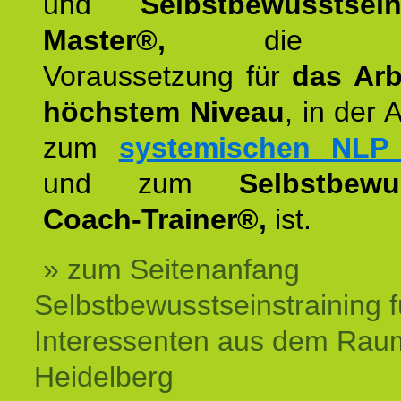
und
Selbstbewusstsei
Master®,
die wie
Voraussetzung für
das Arb
höchstem Niveau
, in der 
zum
systemischen NLP 
und zum
Selbstbewu
Coach-Trainer®,
ist.
» zum Seitenanfang
Selbstbewusstseinstraining f
Interessenten aus dem Rau
Heidelberg