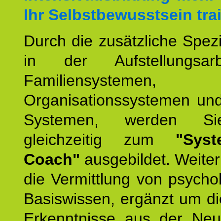
Ihr Selbstbewusstsein tra
Durch die zusätzliche Spezi
in der Aufstellungsar
Familiensystemen,
Organisationssystemen und
Systemen, werden Si
gleichzeitig zum
"Syst
Coach"
ausgebildet. Weiterh
die Vermittlung von psych
Basiswissen, ergänzt um d
Erkenntnisse aus der Neur