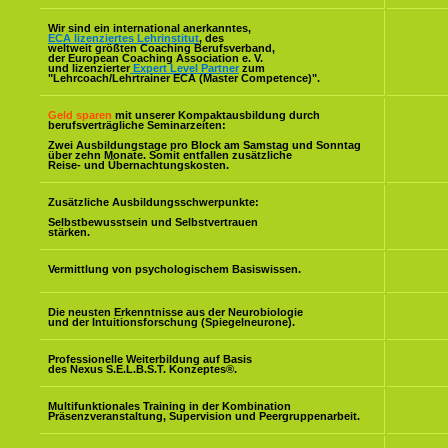
Wir sind ein international anerkanntes,
ECA lizenziertes Lehrinstitut
, des
weltweit größten Coaching Berufsverband,
der European Coaching Association e. V.
und lizenzierter
Expert Level Partner
zum
"Lehrcoach/Lehrtrainer ECA (Master Competence)".
Geld sparen
mit unserer Kompaktausbildung durch
berufsverträgliche Seminarzeiten:
Zwei Ausbildungstage pro Block am Samstag und Sonntag
über zehn Monate. Somit entfallen zusätzliche
Reise- und Übernachtungskosten.
Zusätzliche Ausbildungsschwerpunkte:
Selbstbewusstsein und Selbstvertrauen
stärken.
Vermittlung von psychologischem Basiswissen.
Die neusten Erkenntnisse aus der Neurobiologie
und der Intuitionsforschung (Spiegelneurone).
Professionelle Weiterbildung auf Basis
des Nexus S.E.L.B.S.T. Konzeptes
®
.
Multifunktionales Training in der Kombination
Präsenzveranstaltung, Supervision und Peergruppenarbeit.