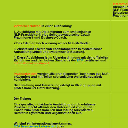
Internati
Ausbildu
NLP-Pract
Selbstbe
Practitio
Vierfacher Nutzen
in einer Ausbildung:
1. Ausbildung mit Diplomierung zum systemischen
NLP-Practitioner® plus Selbstbewusstseins-Coach
Practitioner® und Business-Coach.
2.Das Erlernen hoch wirkungsvoller NLP-Methoden.
3. Zusätzlich: Erwerb von Fachkompetenz in systemischer
Aufstellungsarbeit und systemischer Beratung.
4. Diese Ausbildung ist in Übereinstimmung mit den offiziellen
Richtlinien und den hohen Standards der
ECA
zertifiziert und
international anerkannt.
Praxisorientiert
werden alle grundlegenden Techniken des NLP
präsentiert und mit Teilen systemischer Aufstellungsarbeit
kombiniert.
Die Einübung und Umsetzung erfolgt in Kleingruppen mit
professioneller Unterstützung.
Der Trainer:
Eine gezielte, individuelle Ausbildung durch erfahrene
Praktiker macht oftmals den Unterschied vom guten
Coach zum professionellen und lösungsorientierten
Berater in Systemen und Organisationen aus.
Wir sind ein international anerkanntes,
ECA lizenziertes Lehrinstitut
, des