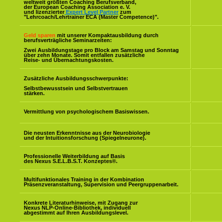
weltweit größten Coaching Berufsverband,
der European Coaching Association e. V.
und lizenzierter
Expert Level Partner
zum
"Lehrcoach/Lehrtrainer ECA (Master Competence)".
Geld sparen
mit unserer Kompaktausbildung durch
berufsverträgliche Seminarzeiten:
Zwei Ausbildungstage pro Block am Samstag und Sonntag
über zehn Monate. Somit entfallen zusätzliche
Reise- und Übernachtungskosten.
Zusätzliche Ausbildungsschwerpunkte:
Selbstbewusstsein und Selbstvertrauen
stärken.
Vermittlung von psychologischem Basiswissen.
Die neusten Erkenntnisse aus der Neurobiologie
und der Intuitionsforschung (Spiegelneurone).
Professionelle Weiterbildung auf Basis
des Nexus S.E.L.B.S.T. Konzeptes
®
.
Multifunktionales Training in der Kombination
Präsenzveranstaltung, Supervision und Peergruppenarbeit.
Konkrete Literaturhinweise, mit Zugang zur
Nexus NLP-Online-Bibliothek, individuell
abgestimmt auf Ihren Ausbildungslevel.