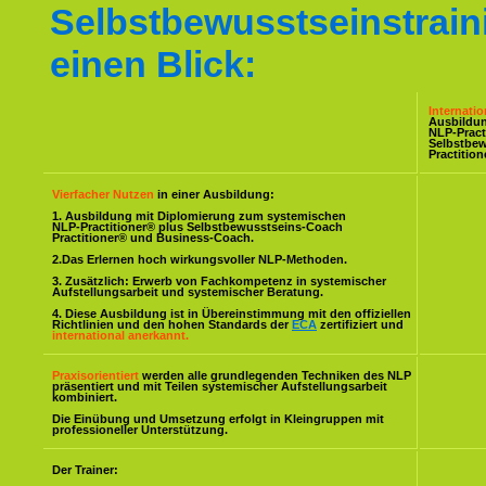
Selbstbewusstseinstrain
einen Blick:
Internati
Ausbildu
NLP-Pract
Selbstbe
Practitio
Vierfacher Nutzen
in einer Ausbildung:
1. Ausbildung mit Diplomierung zum systemischen
NLP-Practitioner® plus Selbstbewusstseins-Coach
Practitioner® und Business-Coach.
2.Das Erlernen hoch wirkungsvoller NLP-Methoden.
3. Zusätzlich: Erwerb von Fachkompetenz in systemischer
Aufstellungsarbeit und systemischer Beratung.
4. Diese Ausbildung ist in Übereinstimmung mit den offiziellen
Richtlinien und den hohen Standards der
ECA
zertifiziert und
international anerkannt.
Praxisorientiert
werden alle grundlegenden Techniken des NLP
präsentiert und mit Teilen systemischer Aufstellungsarbeit
kombiniert.
Die Einübung und Umsetzung erfolgt in Kleingruppen mit
professioneller Unterstützung.
Der Trainer: