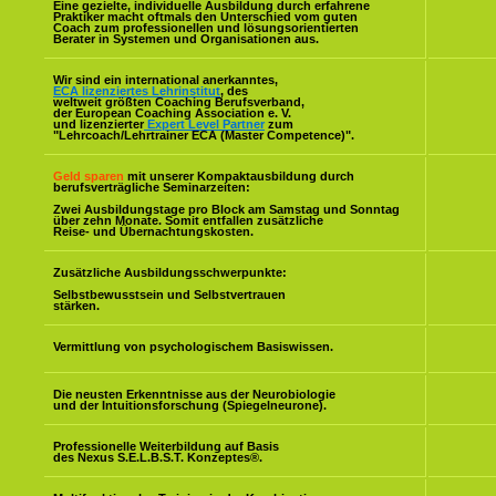
Eine gezielte, individuelle Ausbildung durch erfahrene
Praktiker macht oftmals den Unterschied vom guten
Coach zum professionellen und lösungsorientierten
Berater in Systemen und Organisationen aus.
Wir sind ein international anerkanntes,
ECA lizenziertes Lehrinstitut
, des
weltweit größten Coaching Berufsverband,
der European Coaching Association e. V.
und lizenzierter
Expert Level Partner
zum
"Lehrcoach/Lehrtrainer ECA (Master Competence)".
Geld sparen
mit unserer Kompaktausbildung durch
berufsverträgliche Seminarzeiten:
Zwei Ausbildungstage pro Block am Samstag und Sonntag
über zehn Monate. Somit entfallen zusätzliche
Reise- und Übernachtungskosten.
Zusätzliche Ausbildungsschwerpunkte:
Selbstbewusstsein und Selbstvertrauen
stärken.
Vermittlung von psychologischem Basiswissen.
Die neusten Erkenntnisse aus der Neurobiologie
und der Intuitionsforschung (Spiegelneurone).
Professionelle Weiterbildung auf Basis
des Nexus S.E.L.B.S.T. Konzeptes
®
.