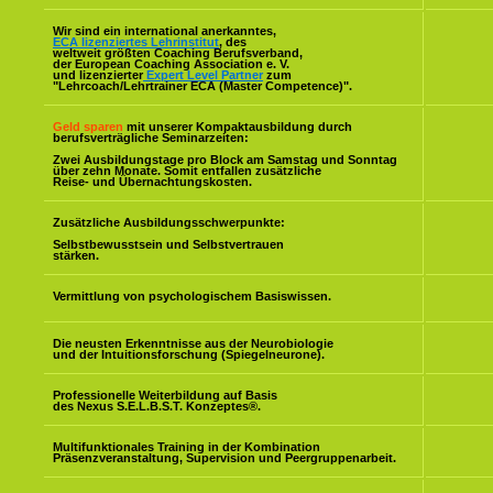
Wir sind ein international anerkanntes,
ECA lizenziertes Lehrinstitut
, des
weltweit größten Coaching Berufsverband,
der European Coaching Association e. V.
und lizenzierter
Expert Level Partner
zum
"Lehrcoach/Lehrtrainer ECA (Master Competence)".
Geld sparen
mit unserer Kompaktausbildung durch
berufsverträgliche Seminarzeiten:
Zwei Ausbildungstage pro Block am Samstag und Sonntag
über zehn Monate. Somit entfallen zusätzliche
Reise- und Übernachtungskosten.
Zusätzliche Ausbildungsschwerpunkte:
Selbstbewusstsein und Selbstvertrauen
stärken.
Vermittlung von psychologischem Basiswissen.
Die neusten Erkenntnisse aus der Neurobiologie
und der Intuitionsforschung (Spiegelneurone).
Professionelle Weiterbildung auf Basis
des Nexus S.E.L.B.S.T. Konzeptes
®
.
Multifunktionales Training in der Kombination
Präsenzveranstaltung, Supervision und Peergruppenarbeit.