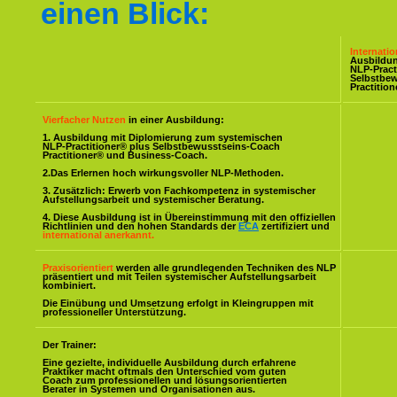
einen Blick:
Internati
Ausbildu
NLP-Pract
Selbstbe
Practitio
Vierfacher Nutzen
in einer Ausbildung:
1. Ausbildung mit Diplomierung zum systemischen
NLP-Practitioner® plus Selbstbewusstseins-Coach
Practitioner® und Business-Coach.
2.Das Erlernen hoch wirkungsvoller NLP-Methoden.
3. Zusätzlich: Erwerb von Fachkompetenz in systemischer
Aufstellungsarbeit und systemischer Beratung.
4. Diese Ausbildung ist in Übereinstimmung mit den offiziellen
Richtlinien und den hohen Standards der
ECA
zertifiziert und
international anerkannt.
Praxisorientiert
werden alle grundlegenden Techniken des NLP
präsentiert und mit Teilen systemischer Aufstellungsarbeit
kombiniert.
Die Einübung und Umsetzung erfolgt in Kleingruppen mit
professioneller Unterstützung.
Der Trainer:
Eine gezielte, individuelle Ausbildung durch erfahrene
Praktiker macht oftmals den Unterschied vom guten
Coach zum professionellen und lösungsorientierten
Berater in Systemen und Organisationen aus.