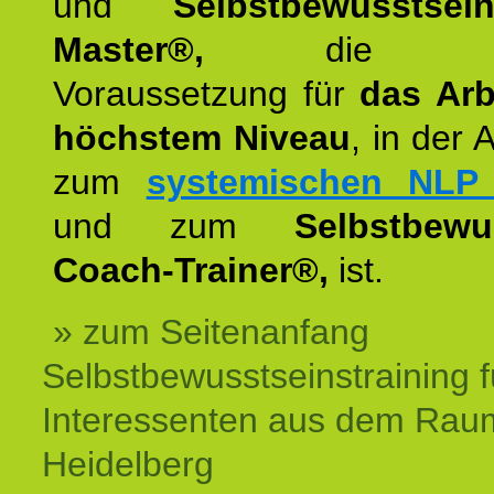
und
Selbstbewusstsei
Master®,
die wie
Voraussetzung für
das Arb
höchstem Niveau
, in der 
zum
systemischen NLP 
und zum
Selbstbewu
Coach-Trainer®,
ist.
» zum Seitenanfang
Selbstbewusstseinstraining f
Interessenten aus dem Rau
Heidelberg