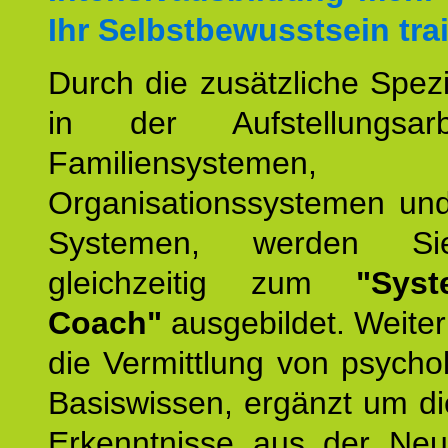
Ihr Selbstbewusstsein tra
Durch die zusätzliche Spezi
in der Aufstellungsar
Familiensystemen,
Organisationssystemen und
Systemen, werden Si
gleichzeitig zum
"Syst
Coach"
ausgebildet. Weiterh
die Vermittlung von psych
Basiswissen, ergänzt um d
Erkenntnisse aus der Neur