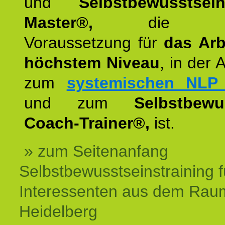
und
Selbstbewusstsei
Master®,
die wie
Voraussetzung für
das Arb
höchstem Niveau
, in der 
zum
systemischen NLP 
und zum
Selbstbewu
Coach-Trainer®,
ist.
» zum Seitenanfang
Selbstbewusstseinstraining f
Interessenten aus dem Rau
Heidelberg