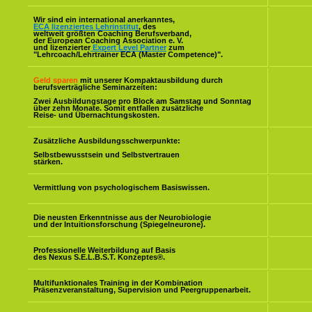
Wir sind ein international anerkanntes,
ECA lizenziertes Lehrinstitut
, des
weltweit größten Coaching Berufsverband,
der European Coaching Association e. V.
und lizenzierter
Expert Level Partner
zum
"Lehrcoach/Lehrtrainer ECA (Master Competence)".
Geld sparen
mit unserer Kompaktausbildung durch
berufsverträgliche Seminarzeiten:
Zwei Ausbildungstage pro Block am Samstag und Sonntag
über zehn Monate. Somit entfallen zusätzliche
Reise- und Übernachtungskosten.
Zusätzliche Ausbildungsschwerpunkte:
Selbstbewusstsein und Selbstvertrauen
stärken.
Vermittlung von psychologischem Basiswissen.
Die neusten Erkenntnisse aus der Neurobiologie
und der Intuitionsforschung (Spiegelneurone).
Professionelle Weiterbildung auf Basis
des Nexus S.E.L.B.S.T. Konzeptes
®
.
Multifunktionales Training in der Kombination
Präsenzveranstaltung, Supervision und Peergruppenarbeit.