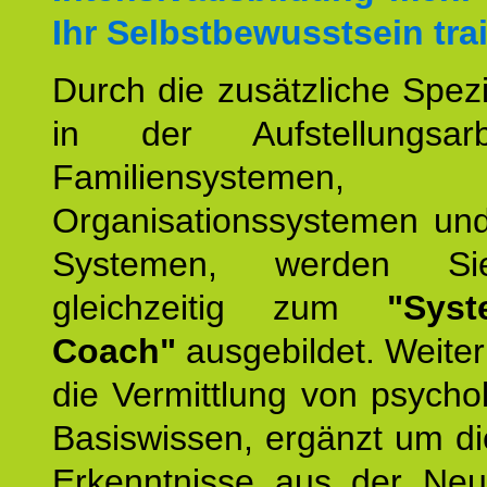
Ihr Selbstbewusstsein tra
Durch die zusätzliche Spezi
in der Aufstellungsar
Familiensystemen,
Organisationssystemen und
Systemen, werden Si
gleichzeitig zum
"Syst
Coach"
ausgebildet. Weiterh
die Vermittlung von psych
Basiswissen, ergänzt um d
Erkenntnisse aus der Neur