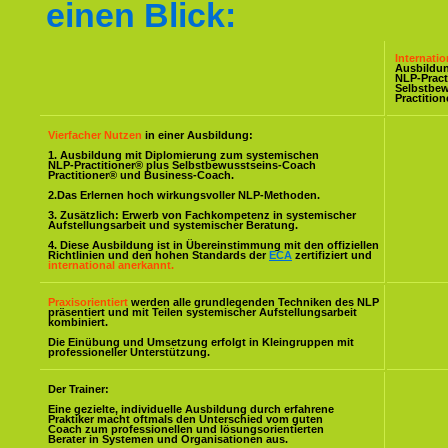
einen Blick:
Internati
Ausbildu
NLP-Pract
Selbstbe
Practitio
Vierfacher Nutzen
in einer Ausbildung:
1. Ausbildung mit Diplomierung zum systemischen
NLP-Practitioner® plus Selbstbewusstseins-Coach
Practitioner® und Business-Coach.
2.Das Erlernen hoch wirkungsvoller NLP-Methoden.
3. Zusätzlich: Erwerb von Fachkompetenz in systemischer
Aufstellungsarbeit und systemischer Beratung.
4. Diese Ausbildung ist in Übereinstimmung mit den offiziellen
Richtlinien und den hohen Standards der
ECA
zertifiziert und
international anerkannt.
Praxisorientiert
werden alle grundlegenden Techniken des NLP
präsentiert und mit Teilen systemischer Aufstellungsarbeit
kombiniert.
Die Einübung und Umsetzung erfolgt in Kleingruppen mit
professioneller Unterstützung.
Der Trainer:
Eine gezielte, individuelle Ausbildung durch erfahrene
Praktiker macht oftmals den Unterschied vom guten
Coach zum professionellen und lösungsorientierten
Berater in Systemen und Organisationen aus.