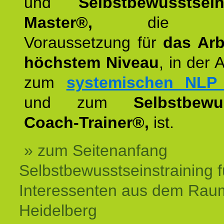
und
Selbstbewusstsei
Master®,
die wie
Voraussetzung für
das Arb
höchstem Niveau
, in der 
zum
systemischen NLP 
und zum
Selbstbewu
Coach-Trainer®,
ist.
» zum Seitenanfang
Selbstbewusstseinstraining f
Interessenten aus dem Rau
Heidelberg