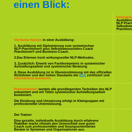
einen Blick:
Internati
Ausbildu
NLP-Pract
Selbstbe
Practitio
Vierfacher Nutzen
in einer Ausbildung:
1. Ausbildung mit Diplomierung zum systemischen
NLP-Practitioner® plus Selbstbewusstseins-Coach
Practitioner® und Business-Coach.
2.Das Erlernen hoch wirkungsvoller NLP-Methoden.
3. Zusätzlich: Erwerb von Fachkompetenz in systemischer
Aufstellungsarbeit und systemischer Beratung.
4. Diese Ausbildung ist in Übereinstimmung mit den offiziellen
Richtlinien und den hohen Standards der
ECA
zertifiziert und
international anerkannt.
Praxisorientiert
werden alle grundlegenden Techniken des NLP
präsentiert und mit Teilen systemischer Aufstellungsarbeit
kombiniert.
Die Einübung und Umsetzung erfolgt in Kleingruppen mit
professioneller Unterstützung.
Der Trainer:
Eine gezielte, individuelle Ausbildung durch erfahrene
Praktiker macht oftmals den Unterschied vom guten
Coach zum professionellen und lösungsorientierten
Berater in Systemen und Organisationen aus.