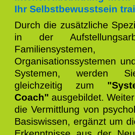
Ihr Selbstbewusstsein tra
Durch die zusätzliche Spezi
in der Aufstellungsar
Familiensystemen,
Organisationssystemen und
Systemen, werden Si
gleichzeitig zum
"Syst
Coach"
ausgebildet. Weiterh
die Vermittlung von psych
Basiswissen, ergänzt um d
Erkenntnisse aus der Neur