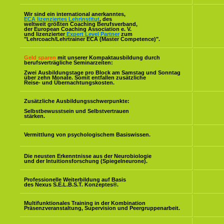
Wir sind ein international anerkanntes,
ECA lizenziertes Lehrinstitut
, des
weltweit größten Coaching Berufsverband,
der European Coaching Association e. V.
und lizenzierter
Expert Level Partner
zum
"Lehrcoach/Lehrtrainer ECA (Master Competence)".
Geld sparen
mit unserer Kompaktausbildung durch
berufsverträgliche Seminarzeiten:
Zwei Ausbildungstage pro Block am Samstag und Sonntag
über zehn Monate. Somit entfallen zusätzliche
Reise- und Übernachtungskosten.
Zusätzliche Ausbildungsschwerpunkte:
Selbstbewusstsein und Selbstvertrauen
stärken.
Vermittlung von psychologischem Basiswissen.
Die neusten Erkenntnisse aus der Neurobiologie
und der Intuitionsforschung (Spiegelneurone).
Professionelle Weiterbildung auf Basis
des Nexus S.E.L.B.S.T. Konzeptes
®
.
Multifunktionales Training in der Kombination
Präsenzveranstaltung, Supervision und Peergruppenarbeit.