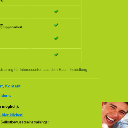
e).
ion
rgruppenarbeit.
training für Interessenten aus dem Raum Heidelberg
t, Kontakt
ldern:
g möglich):
e hier klicken!
Selbstbewusstseinstrainings: