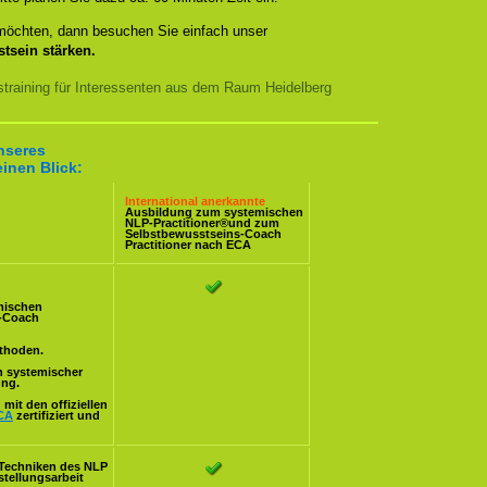
 möchten, dann besuchen Sie einfach unser
tsein stärken.
training für Interessenten aus dem Raum Heidelberg
unseres
inen Blick:
International anerkannte
Ausbildung zum systemischen
NLP-Practitioner
®und zum
Selbstbewusstseins-Coach
Practitioner nach ECA
mischen
s-Coach
ethoden.
n systemischer
ung.
mit den offiziellen
CA
zertifiziert und
Techniken des NLP
stellungsarbeit