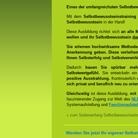
Eines der umfangreichsten Selbstbew
Mit dem
Selbstbewusstseinstrainin
Selbstbewusstsein
in der Hand!
Diese Ausbildung richtet sich
an alle 
wollen und ihr Selbstbewusstsein
da
Sie erlernen hochwirksame Methode
Anerkennung geben. Diese verleihen
Ihnen Selbsterfolg und Selbstverwirk
Dadurch
bauen Sie spürbar mehr 
Selbstwertgefühl.
Sie entwickeln ein
positive Ausstrahlung.
Kontinuierlich
sich privat und beruflich neu zu orien
Gleichzeitig
ist diese Ausbildung,
mit 
faszinierender Zugang zur Welt des
NL
Systemaufstellung und
Familienaufste
» zum Seitenanfang Selbstbewusstseins
Werden Sie jetzt Ihr eigener Sel