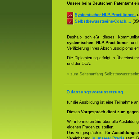
Unsere beim Deutschen Patentamt ein
Systemischer NLP-Practitioner..
(
Selbstbewusstseins-Coach....
(850
Deshalb schließt dieses Kommunik
systemischen NLP-Practitioner
un
Verifizierung Ihres Abschlussdiploms e
Die Diplomierung erfolgt in Übereins
und der ECA.
» zum Seitenanfang Selbstbewusstseins
Zulassungsvoraussetzung
für die Ausbildung ist eine Teilnahme a
Dieses Vorgespräch dient zum gegen
Wir informieren Sie über alle Ausbildu
eigenen Fragen zu stellen.
Das Vorgespräch ist
für Ausbildungsin
Vereinbarung
in unserer Praxis
statt. B