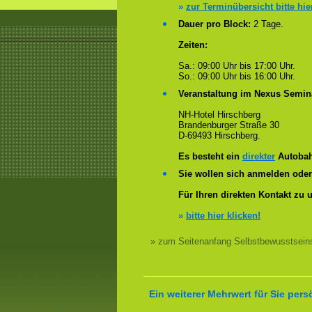
»
zur Terminübersicht bitte hie
Dauer pro Block:
2 Tage.
Zeiten:
Sa.: 09:00 Uhr bis 17:00 Uhr.
So.: 09:00 Uhr bis 16:00 Uhr.
Veranstaltung im Nexus Semin
NH-Hotel Hirschberg
Brandenburger Straße 30
D-69493 Hirschberg.
Es besteht ein
direkter
Autobah
Sie wollen sich anmelden ode
Für Ihren direkten Kontakt zu 
»
bitte hier klicken!
» zum Seitenanfang Selbstbewusstseins
Ein weiterer Mehrwert für Sie pers