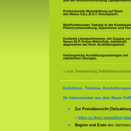
und der Intuitionsforschung (Spiegelneuron
Professionelle Weiterbildung auf Basis
des Nexus S.E.L.B.S.T. Konzeptes
®
.
Multifunktionales Training in der Kombinat
Präsenzveranstaltung, Supervision und Pee
Konkrete Literaturhinweise, mit Zugang zur
Nexus NLP-Online-Bibliothek, individuell
abgestimmt auf Ihren Ausbildungslevel.
Umfangreiche Ausbildungsunterlagen mit
zahlreichen Übungen.
» zum Seitenanfang Selbstbewusstseins
Gebühren, Termine, Ausbildungsor
für Interessenten aus dem Raum Ostfi
Zur Preisübersicht (Teilzahlun
»
Infos zu Ihrer Investition bitt
Beginn und Ende
des nächsten 