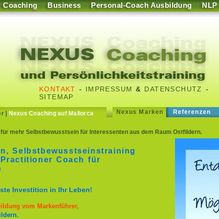
Coaching
Business
Personal-Coach Ausbildung
NLP
KONTAKT
-
IMPRESSUM
&
DATENSCHUTZ
-
SITEMAP
Nexus Marken
Referenzen
er
|
Nexus Coaching auf Mallorca
für mehr Selbstbewusstsein für Interessenten aus dem Raum Ostfildern.
n, Selbstbewusstseinstraining
Practitioner Coach für
n
te Investition in Ihr Leben!
bildung vom Markenführer,
ldern.