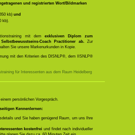
getragenen und registrierten Wort/Bildmarken
850 kb)
und
 kb).
ationstraining mit dem
exklusiven Diplom zum
d
Selbstbewusstseins-Coach Practitioner ab.
Zur
rhalten Sie unsere Markenurkunden in Kopie.
timmung mit den Kriterien des DISNLP®, dem IISNLP®
training für Interessenten aus dem Raum Heidelberg
n einem persönlichen Vorgespräch.
seitigen Kennenlernen:
ngsdetails und Sie haben genügend Raum, um uns Ihre
teressenten kostenfrei
und findet nach individueller
itte planen Sie dazu ca. 60 Minuten Zeit ein.