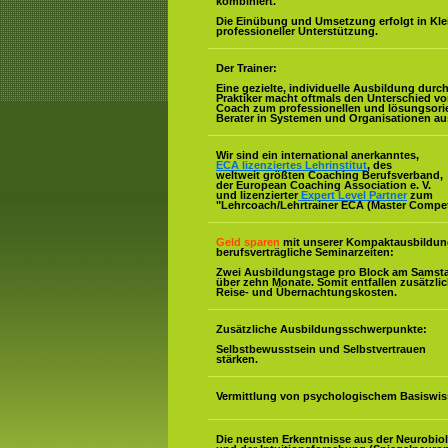
kombiniert.
Die Einübung und Umsetzung erfolgt in Kl
professioneller Unterstützung.
Der Trainer:
Eine gezielte, individuelle Ausbildung durc
Praktiker macht oftmals den Unterschied v
Coach zum professionellen und lösungsorie
Berater in Systemen und Organisationen au
Wir sind ein international anerkanntes,
ECA lizenziertes Lehrinstitut
, des
weltweit größten Coaching Berufsverband,
der European Coaching Association e. V.
und lizenzierter
Expert Level Partner
zum
"Lehrcoach/Lehrtrainer ECA (Master Compe
Geld sparen
mit unserer Kompaktausbildun
berufsverträgliche Seminarzeiten:
Zwei Ausbildungstage pro Block am Samst
über zehn Monate. Somit entfallen zusätzli
Reise- und Übernachtungskosten.
Zusätzliche Ausbildungsschwerpunkte:
Selbstbewusstsein und Selbstvertrauen
stärken.
Vermittlung von psychologischem Basiswis
Die neusten Erkenntnisse aus der Neurobio