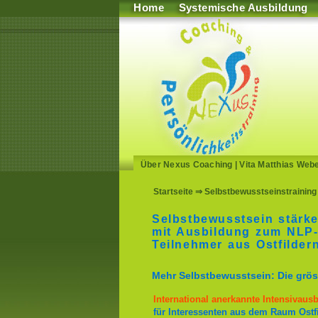
Home
Systemische Ausbildung
Über Nexus Coaching
|
Vita Matthias Web
Startseite
⇒ Selbstbewusstseinstraining 
Selbstbewusstsein stärke
mit Ausbildung zum NLP-
Teilnehmer aus Ostfilder
Mehr Selbstbewusstsein: Die gröss
International anerkannte Intensivaus
für Interessenten aus dem Raum Ostfi