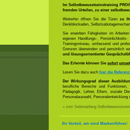
Im Selbstbewusstseinstraining PRO
fremden Urteilen, zu einer selbstbew
Weiterhin öffnen Sie die Türen
zu Ih
Denkblockaden, Selbstsabotagemechani
Sie erwerben Fähigkeiten im Arbeiten
eigenen Handlungs-, Persönlichkeits
Trainingsniveau, umfassend und profes
Grenzen überwinden und persönlich 
und lösungsorientierter Gesprächsfü
Das Erlernte können Sie
sofort
umset
Lesen Sie dazu auch
hier die Referen
Der Wirkungsgrad dieser Ausbildu
berufliche Bereiche und Funktionen,
Pädagogik, Lehrer, Eltern, soziale Di
Personalauswahl, Personalentwicklung u
» zum Seitenanfang Selbstbewusstseins
Ihr Vorteil, wir sind Markenführer: