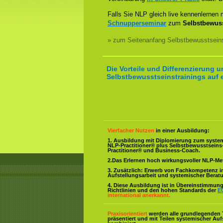
Falls Sie NLP gleich live kennenlernen
Schnupperseminar
zum
Selbstbewuss
» zum Seitenanfang Selbstbewusstseins
Die Vorteile und Differenzierung 
Selbstbewusstseinstrainings auf e
Vierfacher Nutzen
in einer Ausbildung:
1. Ausbildung mit Diplomierung zum syste
NLP-Practitioner® plus Selbstbewusstsein
Practitioner® und Business-Coach.
2.Das Erlernen hoch wirkungsvoller NLP-M
3. Zusätzlich: Erwerb von Fachkompetenz i
Aufstellungsarbeit und systemischer Berat
4. Diese Ausbildung ist in Übereinstimmung 
Richtlinien und den hohen Standards der
E
international anerkannt.
Praxisorientiert
werden alle grundlegenden 
präsentiert und mit Teilen systemischer Auf