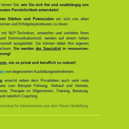
®
lernen Sie,
wie Sie sich frei und unabhängig von
ussten Persönlichkeit entwickeln!
ren Stärken und Potenzialen
um sich von alten
smen und Erfolgsboykotteuren zu lösen.
 mit NLP-Techniken, entwerfen und vertiefen Ihren
- und Kommunikationsstil, werden auf einem hohen
sionell ausgebildet. Sie können dabei Ihre eigenen
wachsen.
Sie werden
der Spezialist
in ressourcen-
hrung!
zen
, um es privat und beruflich zu nutzen!
zen
von begeisterten Ausbildungsteilnehmern.
ng
erreicht neben dem Privatleben auch sehr viele
 wie zum Beispiel Führung, Verkauf und Vertrieb,
enste, Therapie im Allgemeinen, Training, Beratung,
nd natürlich Coaching.
training für Interessenten aus dem Raum Heidelberg