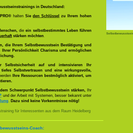
usstseinstrainings in Deutschland:
g PRO®
halten
Sie
den Schlüssel
zu Ihrem hohen
Menschen,
die
ein selbstbestimmtes Leben führen
Selbstbewusstsei
uerhaft
stärken möchten
.
n, die Ihrem Selbstbewusstsein Bestätigung und
 Ihrer Persönlichkeit Charisma und ermöglichen
lichung.
Selbstsicherheit auf und intensivieren Ihr
tiefes Selbstvertrauen und eine wirkungsvolle,
 werden
Ihre Ressourcen bestmöglich aktiviert, um
tieren.
dem Schwerpunkt Selbstbewusstsein stärken,
Ihr
P
und der Arbeit mit Systemen, besser bekannt unter
llung
.
Dazu sind keine Vorkenntnisse nötig!
training für Interessenten aus dem Raum Heidelberg
bstbewusstseins-Coach: