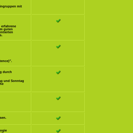
eingruppen mit
h erfahrene
om guten
ntierten
s.
tence)".
g durch
ag und Sonntag
che
sen.
logie