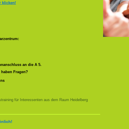
r klicken!
arzentrum:
nanschluss an die A 5.
r haben Fragen?
uns
training für Interessenten aus dem Raum Heidelberg
önlich!